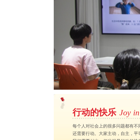
JIA志愿者在南宁、广州、桂
、宜昌5座城市开展春季工作
。通过分享会，志愿者了解不
总结经验，交流感受；初步理
，为后续以地区为单位开展宣
动奠定基础。
行动的快乐
Joy in
每个人对社会上的很多问题都有不
还需要行动。大家主动，自主，平