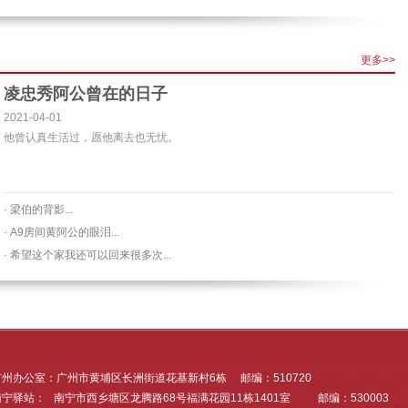
更多>>
凌忠秀阿公曾在的日子
2021-04-01
他曾认真生活过，愿他离去也无忧。
· 梁伯的背影...
· A9房间黄阿公的眼泪...
· 希望这个家我还可以回来很多次...
广州办公室：广州市黄埔区长洲街道花基新村6栋 邮编：510720
南宁驿站： 南宁市西乡塘区龙腾路68号福满花园11栋1401室 邮编：530003