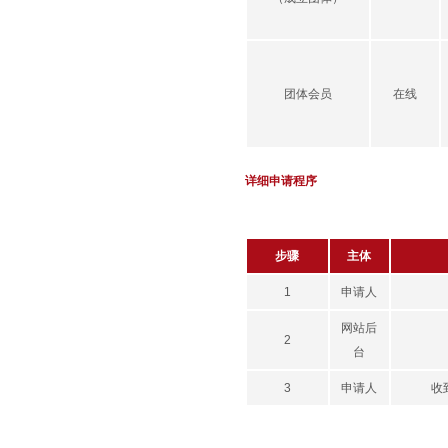
团体会员
在线
详细申请程序
步骤
主体
1
申请人
网站后
2
台
3
申请人
收