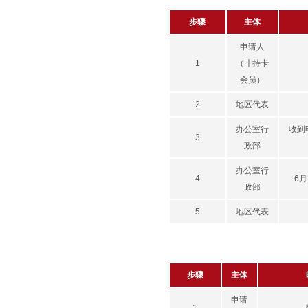
步骤
主体
申请人
1
（非持卡
会员）
2
地区代表
办公室行
收到
3
政部
办公室行
4
6月
政部
5
地区代表
步骤
主体
申请